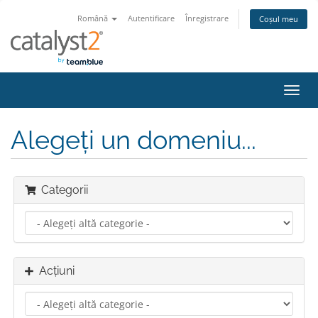
Română
Autentificare
Înregistrare
Coșul meu
Navi
Toggl
Alegeți un domeniu...
Categorii
Acțiuni