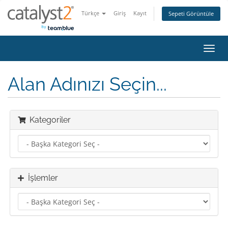
Türkçe
Giriş
Kayıt
Sepeti Görüntüle
Gezi
değiş
Alan Adınızı Seçin...
Kategoriler
İşlemler