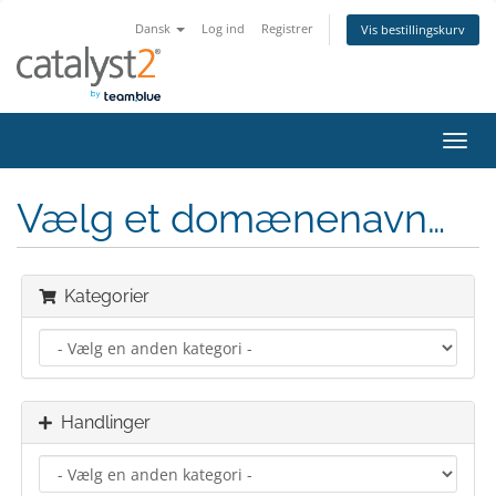
Dansk
Log ind
Registrer
Vis bestillingskurv
Skift
navig
Vælg et domænenavn…
Kategorier
Handlinger